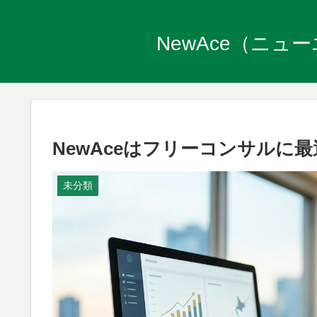
NewAce（ニ
NewAceはフリーコンサルに
未分類