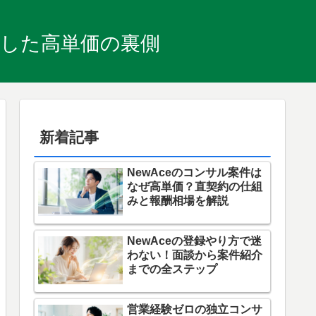
明した高単価の裏側
新着記事
NewAceのコンサル案件は
なぜ高単価？直契約の仕組
みと報酬相場を解説
NewAceの登録やり方で迷
わない！面談から案件紹介
までの全ステップ
営業経験ゼロの独立コンサ